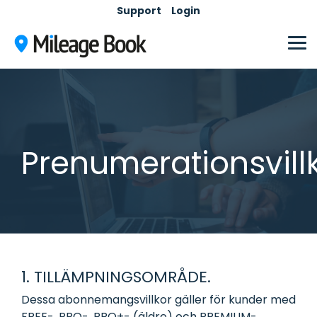
Skip
Support
Login
to
the
main
Tog
content.
Me
Prenumerationsvill
1. TILLÄMPNINGSOMRÅDE.
Dessa abonnemangsvillkor gäller för kunder med
FREE-, PRO-, PRO+- (äldre) och PREMIUM-