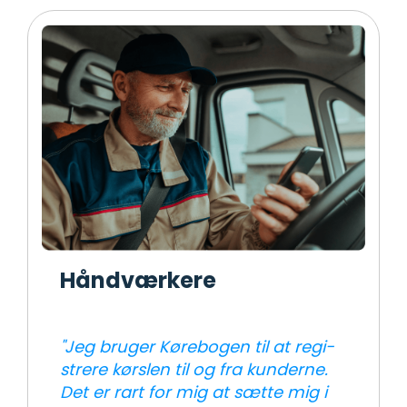
Håndværkere
"Jeg bru­ger Kø­re­bog­en til at re­gi­
stre­re kør­slen til og fra kund­er­ne.
Det er rart for mig at sæt­te mig i