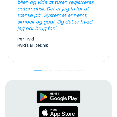
bil­en og vi­de at tur­en re­gi­stre­res
au­to­ma­tisk. Det er jeg fri for at
tæn­ke på .
Systemet er nemt,
simpelt og godt. Og det er hvad
jeg har brug for."
Per Hvid
Hvid's El-teknik