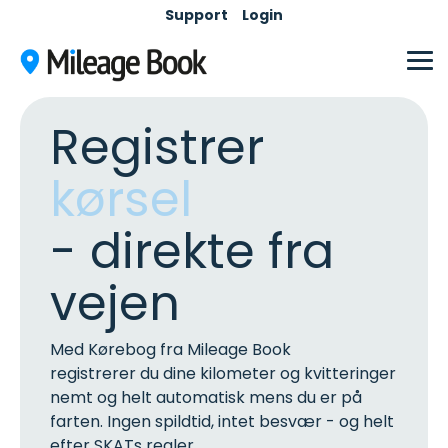
Skip
Support
Login
to
the
main
Tog
content.
Me
Registrer
kørsel
- direkte fra
vejen
Med Kørebog fra Mileage Book
registrerer du dine kilometer og kvitteringer
nemt og helt automatisk mens du er på
farten. Ingen spildtid, intet besvær - og helt
efter SKATs regler.